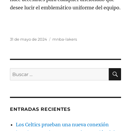
desee lucir el emblemático uniforme del equipo.
Publicado
Categorías
31 de mayo de 2024
mnba-lakers
el
BU
Buscar
por:
ENTRADAS RECIENTES
Los Celtics prueban una nueva conexión