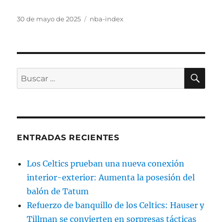
Publicado
Categorías
30 de mayo de 2025
nba-index
el
BU
Buscar
por:
ENTRADAS RECIENTES
Los Celtics prueban una nueva conexión
interior-exterior: Aumenta la posesión del
balón de Tatum
Refuerzo de banquillo de los Celtics: Hauser y
Tillman se convierten en sorpresas tácticas