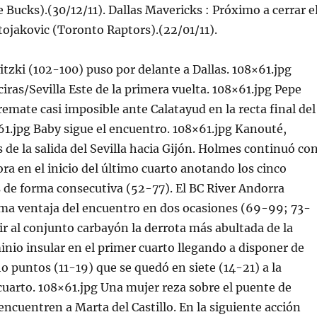
Bucks).(30/12/11). Dallas Mavericks : Próximo a cerrar e
Stojakovic (Toronto Raptors).(22/01/11).
zki (102-100) puso por delante a Dallas. 108×61.jpg
iras/Sevilla Este de la primera vuelta. 108×61.jpg Pepe
remate casi imposible ante Calatayud en la recta final del
1.jpg Baby sigue el encuentro. 108×61.jpg Kanouté,
e la salida del Sevilla hacia Gijón. Holmes continuó co
ra en el inicio del último cuarto anotando los cinco
 de forma consecutiva (52-77). El BC River Andorra
ma ventaja del encuentro en dos ocasiones (69-99; 73-
gir al conjunto carbayón la derrota más abultada de la
io insular en el primer cuarto llegando a disponer de
o puntos (11-19) que se quedó en siete (14-21) a la
 cuarto. 108×61.jpg Una mujer reza sobre el puente de
ncuentren a Marta del Castillo. En la siguiente acción