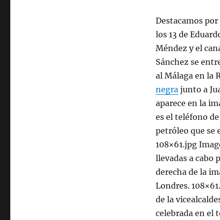
Destacamos por p
los 13 de Eduard
Méndez y el can
Sánchez se entre
al Málaga en la 
negra
junto a Jua
aparece en la im
es el teléfono de
petróleo que se 
108×61.jpg Image
llevadas a cabo 
derecha de la ima
Londres. 108×61.
de la vicealcald
celebrada en el 