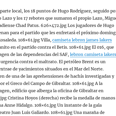
arte local, los 18 puntos de Hugo Rodríguez, seguido po
o Lazo y los 17 rebotes que sumaron el propio Lazo, Migu
adiense Chad Patus. 626×472.jpg Los jugadores de Hugo
nan para el partido que les enfretará el próximo domin
Rosaleda. 108×61.jpg Villa,
camiseta lebron james lakers
nito en el partido contra el Betis. 108×61.jpg El 016, que
agen de las dependencias del SAF,
lebron camiseta laker
 urgencia contra el maltrato. El petróleo Brent es un
extrae de yacimientos situados en el Mar del Norte.
n de una de las aprehensiones de hachís investigadas y
por el Greco del Campo de Gibraltar. 108×61.jpg A la
gen, edificio que alberga la oficina de Gibraltar en
jpg Cristina Hoyos (derecha) recibe la medalla de manos
esa Anne Hidalgo. 108×61.jpg Un instante de la gala
teatro Juan Luis Galiardo. 108×61.jpg Una maraña de