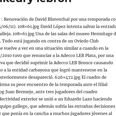
v : Renovación de David Blutenthal por una temporada c
5/06/11). 108×61.jpg David López intenta salvar la entrad
alleja. 108×61.jpg Una de las salas del museo Hermitage 
. Todo está jugando en contra de un Oviedo Club
e vuelve a ver en una situación similar a cuando en la
2010 tuvo que renunciar a la Adecco LEB Plata, por una
iva que decidió suprimir la Adecco LEB Bronce causando
io a la entidad carbayona que logró mantenerse en la
osteriormente desapareció. 626×472.jpg El cuadro de
irma su peor encuentro de la temporada ante el filial
jpg Juan Bermejo, ante tres jugadores del cuadro
fectividad exterior se unió a un Eduardo Lazo haciendo
uipo gallego, que además sufría las extrañas decisiones
 que ponía en la cancha a muchos jugadores jóvenes al