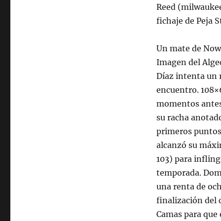
Reed (milwaukee 
fichaje de Peja 
Un mate de Nowit
Imagen del Algec
Díaz intenta un 
encuentro. 108×6
momentos antes d
su racha anotado
primeros puntos
alcanzó su máxi
103) para inflin
temporada. Domin
una renta de och
finalización del
Camas para que e