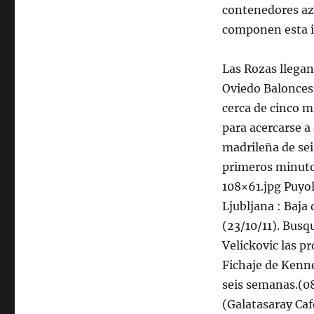
contenedores azu
componen esta i
Las Rozas llegan
Oviedo Baloncest
cerca de cinco m
para acercarse a
madrileña de sei
primeros minutos
108×61.jpg Puyol
Ljubljana : Baja
(23/10/11). Busq
Velickovic las p
Fichaje de Kenn
seis semanas.(08
(Galatasaray Caf