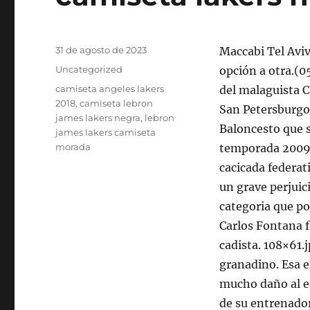
Publicado
31 de agosto de 2023
Maccabi Tel Avi
el
Categorías
Uncategorized
opción a otra.(0
Etiquetas
camiseta angeles lakers
del malaguista C
2018
,
camiseta lebron
San Petersburgo
james lakers negra
,
lebron
Baloncesto que s
james lakers camiseta
morada
temporada 2009/
cacicada federat
un grave perjuic
categoria que p
Carlos Fontana f
cadista. 108×61.
granadino. Esa e
mucho daño al eq
de su entrenador