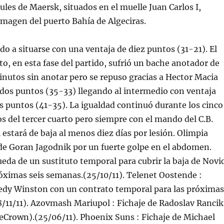
les de Maersk, situados en el muelle Juan Carlos I,
magen del puerto Bahía de Algeciras.
do a situarse con una ventaja de diez puntos (31-21). El
o, en esta fase del partido, sufrió un bache anotador de
inutos sin anotar pero se repuso gracias a Hector Macia
 dos puntos (35-33) llegando al intermedio con ventaja
s puntos (41-35). La igualdad continuó durante los cinco
 del tercer cuarto pero siempre con el mando del C.B.
 estará de baja al menos diez días por lesión. Olimpia
 de Goran Jagodnik por un fuerte golpe en el abdomen.
ueda de un sustituto temporal para cubrir la baja de Novi
róximas seis semanas.(25/10/11). Telenet Oostende :
edy Winston con un contrato temporal para las próximas
/11/11). Azovmash Mariupol : Fichaje de Radoslav Rancik
eCrown).(25/06/11). Phoenix Suns : Fichaje de Michael