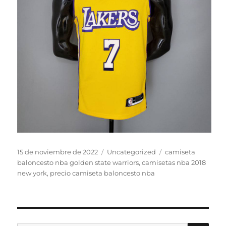
Publicado
Categorías
Etiquetas
15 de noviembre de 2022
Uncategorized
camiseta
el
baloncesto nba golden state warriors
,
camisetas nba 2018
new york
,
precio camiseta baloncesto nba