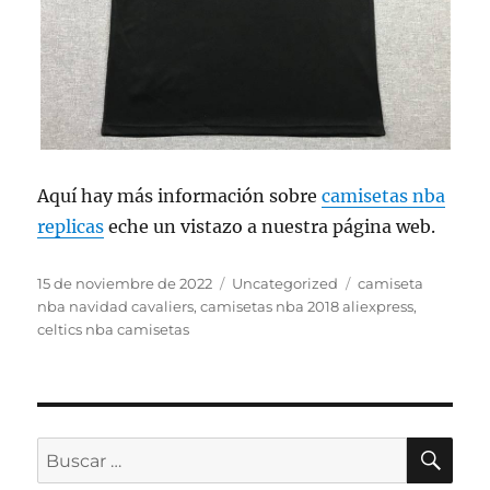
Aquí hay más información sobre
camisetas nba
replicas
eche un vistazo a nuestra página web.
Publicado
Categorías
Etiquetas
15 de noviembre de 2022
Uncategorized
camiseta
el
nba navidad cavaliers
,
camisetas nba 2018 aliexpress
,
celtics nba camisetas
BU
Buscar
por: