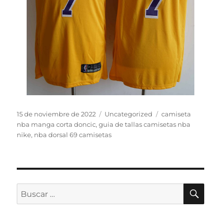
Publicado
Categorías
Etiquetas
15 de noviembre de 2022
Uncategorized
camiseta
el
nba manga corta doncic
,
guia de tallas camisetas nba
nike
,
nba dorsal 69 camisetas
BU
Buscar
por: