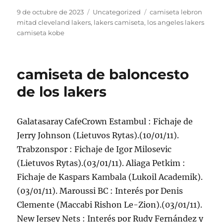
Publicado
Categorías
Etiquetas
9 de octubre de 2023
Uncategorized
camiseta lebron
el
mitad cleveland lakers
,
lakers camiseta
,
los angeles lakers
camiseta kobe
camiseta de baloncesto
de los lakers
Galatasaray CafeCrown Estambul : Fichaje de
Jerry Johnson (Lietuvos Rytas).(10/01/11).
Trabzonspor : Fichaje de Igor Milosevic
(Lietuvos Rytas).(03/01/11). Aliaga Petkim :
Fichaje de Kaspars Kambala (Lukoil Academik).
(03/01/11). Maroussi BC : Interés por Denis
Clemente (Maccabi Rishon Le-Zion).(03/01/11).
New Jersey Nets : Interés por Rudy Fernández y