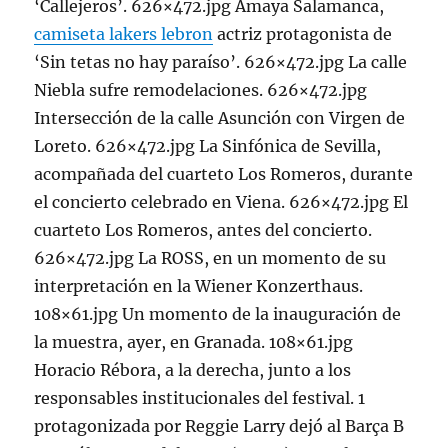
‘Callejeros’. 626×472.jpg Amaya Salamanca,
camiseta lakers lebron
actriz protagonista de
‘Sin tetas no hay paraíso’. 626×472.jpg La calle
Niebla sufre remodelaciones. 626×472.jpg
Intersección de la calle Asunción con Virgen de
Loreto. 626×472.jpg La Sinfónica de Sevilla,
acompañada del cuarteto Los Romeros, durante
el concierto celebrado en Viena. 626×472.jpg El
cuarteto Los Romeros, antes del concierto.
626×472.jpg La ROSS, en un momento de su
interpretación en la Wiener Konzerthaus.
108×61.jpg Un momento de la inauguración de
la muestra, ayer, en Granada. 108×61.jpg
Horacio Rébora, a la derecha, junto a los
responsables institucionales del festival. 1
protagonizada por Reggie Larry dejó al Barça B