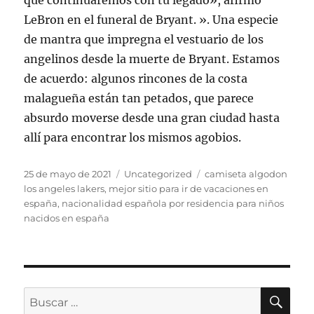
que continuaremos con tu legado», afirmó
LeBron en el funeral de Bryant. ». Una especie
de mantra que impregna el vestuario de los
angelinos desde la muerte de Bryant. Estamos
de acuerdo: algunos rincones de la costa
malagueña están tan petados, que parece
absurdo moverse desde una gran ciudad hasta
allí para encontrar los mismos agobios.
Publicado
Categorías
Etiquetas
25 de mayo de 2021
Uncategorized
camiseta algodon
el
los angeles lakers
,
mejor sitio para ir de vacaciones en
españa
,
nacionalidad española por residencia para niños
nacidos en españa
BU
Buscar