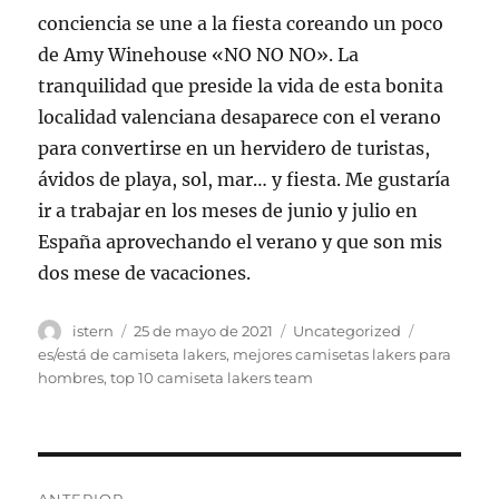
conciencia se une a la fiesta coreando un poco
de Amy Winehouse «NO NO NO». La
tranquilidad que preside la vida de esta bonita
localidad valenciana desaparece con el verano
para convertirse en un hervidero de turistas,
ávidos de playa, sol, mar… y fiesta. Me gustaría
ir a trabajar en los meses de junio y julio en
España aprovechando el verano y que son mis
dos mese de vacaciones.
Autor
Publicado
Categorías
Etiquetas
istern
25 de mayo de 2021
Uncategorized
el
es/está de camiseta lakers
,
mejores camisetas lakers para
hombres
,
top 10 camiseta lakers team
Navegación