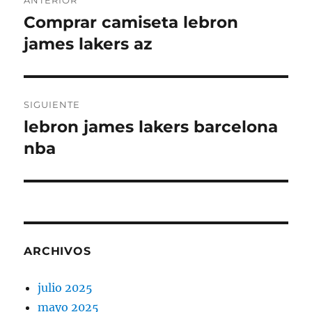
ANTERIOR
de
Comprar camiseta lebron
Entrada
anterior:
james lakers az
entradas
SIGUIENTE
lebron james lakers barcelona
Entrada
siguiente:
nba
ARCHIVOS
julio 2025
mayo 2025