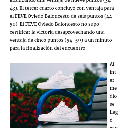
alcanzando una ventaja de nueve puntos (34-
43). El tercer cuarto concluyó con ventaja para
el FEVE Oviedo Baloncesto de seis puntos (44-
50). El FEVE Oviedo Baloncesto no supo
certificar la victoria desaprovechando una
ventaja de cinco puntos (54-59) a un minuto
para la finalización del encuentro.
Al
int
er
me
dio
se
lleg
ó