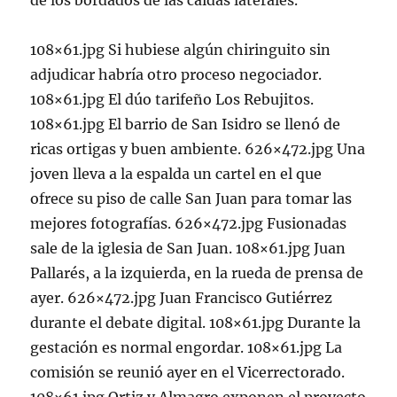
de los bordados de las caídas laterales.
108×61.jpg Si hubiese algún chiringuito sin
adjudicar habría otro proceso negociador.
108×61.jpg El dúo tarifeño Los Rebujitos.
108×61.jpg El barrio de San Isidro se llenó de
ricas ortigas y buen ambiente. 626×472.jpg Una
joven lleva a la espalda un cartel en el que
ofrece su piso de calle San Juan para tomar las
mejores fotografías. 626×472.jpg Fusionadas
sale de la iglesia de San Juan. 108×61.jpg Juan
Pallarés, a la izquierda, en la rueda de prensa de
ayer. 626×472.jpg Juan Francisco Gutiérrez
durante el debate digital. 108×61.jpg Durante la
gestación es normal engordar. 108×61.jpg La
comisión se reunió ayer en el Vicerrectorado.