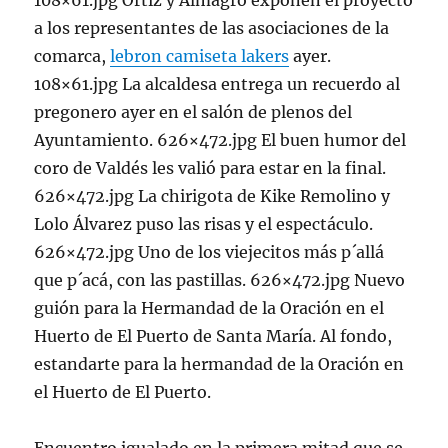
108×61.jpg Ortiz y Almagro exponen el proyecto
a los representantes de las asociaciones de la
comarca,
lebron camiseta lakers
ayer.
108×61.jpg La alcaldesa entrega un recuerdo al
pregonero ayer en el salón de plenos del
Ayuntamiento. 626×472.jpg El buen humor del
coro de Valdés les valió para estar en la final.
626×472.jpg La chirigota de Kike Remolino y
Lolo Álvarez puso las risas y el espectáculo.
626×472.jpg Uno de los viejecitos más p´allá
que p´acá, con las pastillas. 626×472.jpg Nuevo
guión para la Hermandad de la Oración en el
Huerto de El Puerto de Santa María. Al fondo,
estandarte para la hermandad de la Oración en
el Huerto de El Puerto.