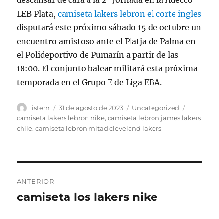
descansar de cara a la 2ª Jornada en la Adecco
LEB Plata,
camiseta lakers lebron el corte ingles
disputará este próximo sábado 15 de octubre un
encuentro amistoso ante el Platja de Palma en
el Polideportivo de Pumarín a partir de las
18:00. El conjunto balear militará esta próxima
temporada en el Grupo E de Liga EBA.
Autor
Publicado
Categorías
Etiquetas
istern
31 de agosto de 2023
Uncategorized
el
camiseta lakers lebron nike
,
camiseta lebron james lakers
chile
,
camiseta lebron mitad cleveland lakers
Navegación
ANTERIOR
de
camiseta los lakers nike
Entrada
anterior:
entradas