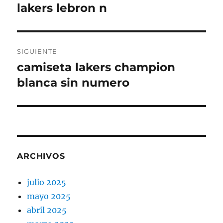
anterior:
lakers lebron n
entradas
SIGUIENTE
camiseta lakers champion
Entrada
siguiente:
blanca sin numero
ARCHIVOS
julio 2025
mayo 2025
abril 2025