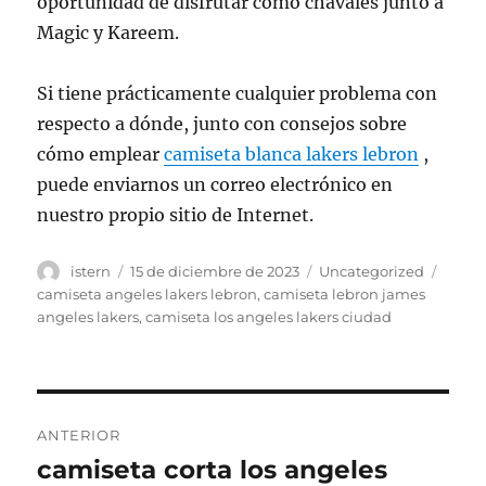
oportunidad de disfrutar como chavales junto a
Magic y Kareem.
Si tiene prácticamente cualquier problema con
respecto a dónde, junto con consejos sobre
cómo emplear
camiseta blanca lakers lebron
,
puede enviarnos un correo electrónico en
nuestro propio sitio de Internet.
Autor
Publicado
Categorías
Etiqu
istern
15 de diciembre de 2023
Uncategorized
el
camiseta angeles lakers lebron
,
camiseta lebron james
angeles lakers
,
camiseta los angeles lakers ciudad
Navegación
ANTERIOR
de
camiseta corta los angeles
Entrada