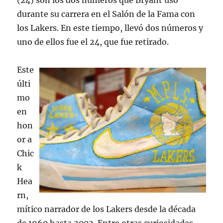
(24) son los dos números que Bryant usó
durante su carrera en el Salón de la Fama con
los Lakers. En este tiempo, llevó dos números y
uno de ellos fue el 24, que fue retirado.
Este
últi
mo
en
hon
or a
Chic
k
Hea
rn,
mítico narrador de los Lakers desde la década