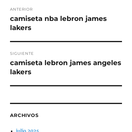
Navegación
ANTERIOR
de
camiseta nba lebron james
Entrada
anterior:
lakers
entradas
SIGUIENTE
camiseta lebron james angeles
Entrada
siguiente:
lakers
ARCHIVOS
julio 2025