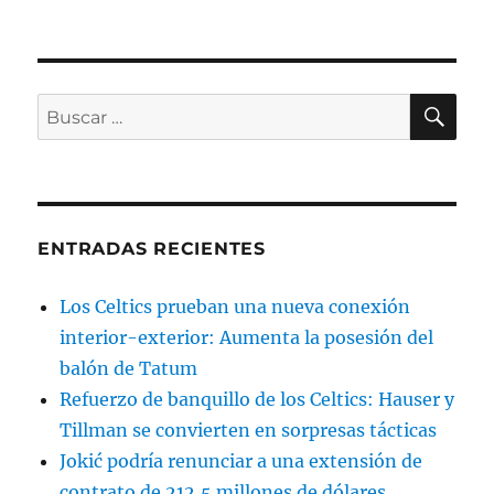
BU
Buscar
por:
ENTRADAS RECIENTES
Los Celtics prueban una nueva conexión
interior-exterior: Aumenta la posesión del
balón de Tatum
Refuerzo de banquillo de los Celtics: Hauser y
Tillman se convierten en sorpresas tácticas
Jokić podría renunciar a una extensión de
contrato de 212,5 millones de dólares