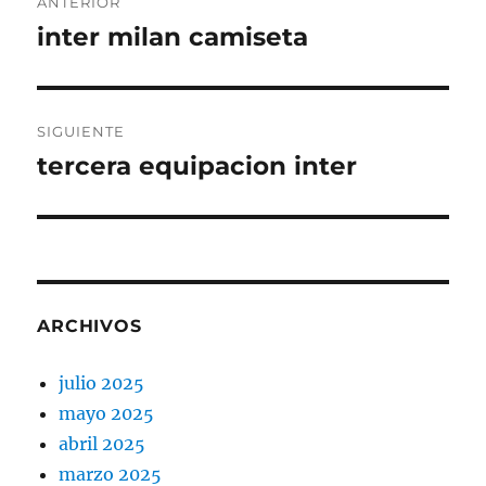
ANTERIOR
de
inter milan camiseta
Entrada
anterior:
entradas
SIGUIENTE
tercera equipacion inter
Entrada
siguiente:
ARCHIVOS
julio 2025
mayo 2025
abril 2025
marzo 2025