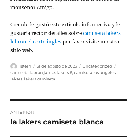
monseñor Amigo.
Cuando le gustó este artículo informativo y le
gustaría recibir detalles sobre
camiseta lakers
lebron el corte ingles
por favor visite nuestro
sitio web.
Autor
Publicado
Categorías
Etiquetas
istern
31 de agosto de 2023
Uncategorized
el
camiseta lebron james lakers 6
,
camiseta los ángeles
lakers
,
lakers camiseta
Navegación
ANTERIOR
de
la lakers camiseta blanca
Entrada
anterior:
entradas