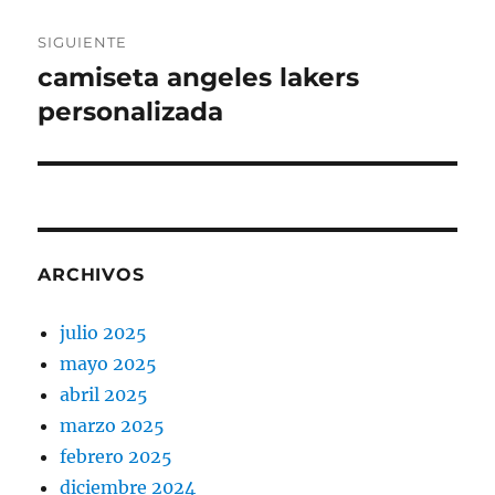
SIGUIENTE
camiseta angeles lakers
Entrada
siguiente:
personalizada
ARCHIVOS
julio 2025
mayo 2025
abril 2025
marzo 2025
febrero 2025
diciembre 2024