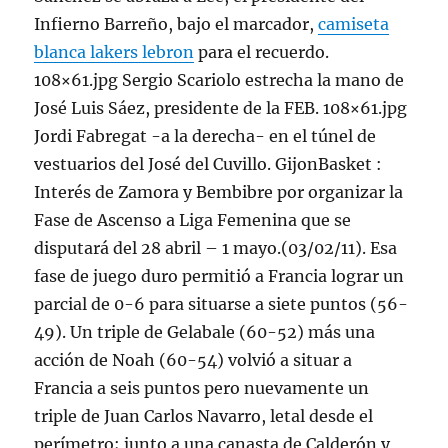
Infierno Barreño, bajo el marcador,
camiseta
blanca lakers lebron
para el recuerdo.
108×61.jpg Sergio Scariolo estrecha la mano de
José Luis Sáez, presidente de la FEB. 108×61.jpg
Jordi Fabregat -a la derecha- en el túnel de
vestuarios del José del Cuvillo. GijonBasket :
Interés de Zamora y Bembibre por organizar la
Fase de Ascenso a Liga Femenina que se
disputará del 28 abril – 1 mayo.(03/02/11). Esa
fase de juego duro permitió a Francia lograr un
parcial de 0-6 para situarse a siete puntos (56-
49). Un triple de Gelabale (60-52) más una
acción de Noah (60-54) volvió a situar a
Francia a seis puntos pero nuevamente un
triple de Juan Carlos Navarro, letal desde el
perímetro; junto a una canasta de Calderón y