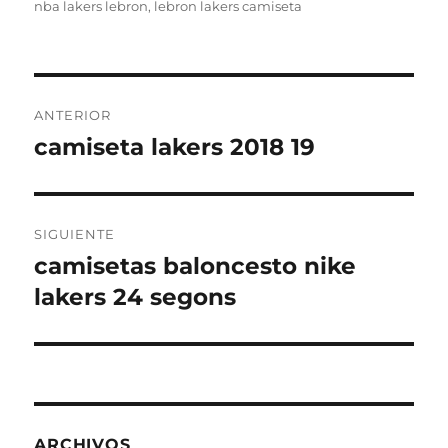
nba lakers lebron
,
lebron lakers camiseta
Navegación
ANTERIOR
de
camiseta lakers 2018 19
Entrada
anterior:
entradas
SIGUIENTE
camisetas baloncesto nike
Entrada
siguiente:
lakers 24 segons
ARCHIVOS