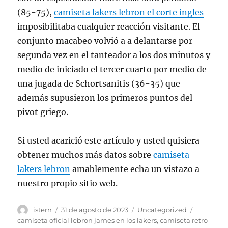
(85-75),
camiseta lakers lebron el corte ingles
imposibilitaba cualquier reacción visitante. El
conjunto macabeo volvió a a delantarse por
segunda vez en el tanteador a los dos minutos y
medio de iniciado el tercer cuarto por medio de
una jugada de Schortsanitis (36-35) que
además supusieron los primeros puntos del
pivot griego.
Si usted acarició este artículo y usted quisiera
obtener muchos más datos sobre
camiseta
lakers lebron
amablemente echa un vistazo a
nuestro propio sitio web.
Autor
Publicado
Categorías
Etiquetas
istern
31 de agosto de 2023
Uncategorized
el
camiseta oficial lebron james en los lakers
,
camiseta retro