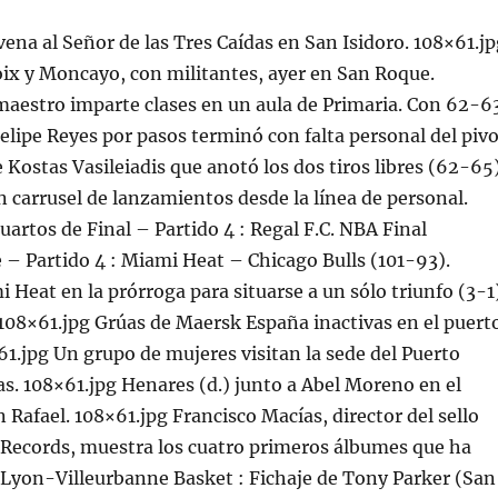
na al Señor de las Tres Caídas en San Isidoro. 108×61.jp
ix y Moncayo, con militantes, ayer en San Roque.
aestro imparte clases en un aula de Primaria. Con 62-6
elipe Reyes por pasos terminó con falta personal del pivo
 Kostas Vasileiadis que anotó los dos tiros libres (62-65
n carrusel de lanzamientos desde la línea de personal.
uartos de Final – Partido 4 : Regal F.C. NBA Final
 – Partido 4 : Miami Heat – Chicago Bulls (101-93).
i Heat en la prórroga para situarse a un sólo triunfo (3-1
 108×61.jpg Grúas de Maersk España inactivas en el puert
61.jpg Un grupo de mujeres visitan la sede del Puerto
as. 108×61.jpg Henares (d.) junto a Abel Moreno en el
 Rafael. 108×61.jpg Francisco Macías, director del sello
 Records, muestra los cuatro primeros álbumes que ha
 Lyon-Villeurbanne Basket : Fichaje de Tony Parker (San