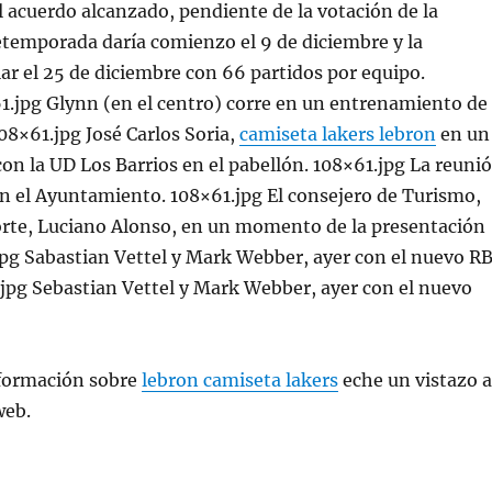
el acuerdo alcanzado, pendiente de la votación de la
etemporada daría comienzo el 9 de diciembre y la
r el 25 de diciembre con 66 partidos por equipo.
61.jpg Glynn (en el centro) corre en un entrenamiento de
8×61.jpg José Carlos Soria,
camiseta lakers lebron
en un
n la UD Los Barrios en el pabellón. 108×61.jpg La reuni
en el Ayuntamiento. 108×61.jpg El consejero de Turismo,
rte, Luciano Alonso, en un momento de la presentación
jpg Sabastian Vettel y Mark Webber, ayer con el nuevo R
.jpg Sebastian Vettel y Mark Webber, ayer con el nuevo
formación sobre
lebron camiseta lakers
eche un vistazo a
web.