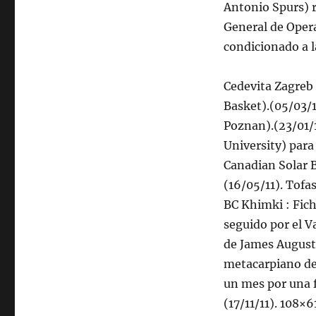
Antonio Spurs) r
General de Oper
condicionado a l
Cedevita Zagreb 
Basket).(05/03/1
Poznan).(23/01/1
University) para 
Canadian Solar B
(16/05/11). Tofas
BC Khimki : Fic
seguido por el V
de James August
metacarpiano de 
un mes por una f
(17/11/11). 108×