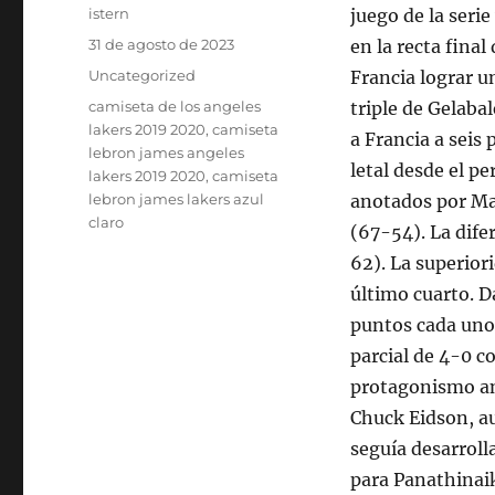
Autor
istern
juego de la seri
Publicado
31 de agosto de 2023
en la recta final
el
Categorías
Uncategorized
Francia lograr u
Etiquetas
camiseta de los angeles
triple de Gelaba
lakers 2019 2020
,
camiseta
a Francia a seis
lebron james angeles
letal desde el pe
lakers 2019 2020
,
camiseta
lebron james lakers azul
anotados por Mar
claro
(67-54). La dife
62). La superior
último cuarto. D
puntos cada uno 
parcial de 4-0 
protagonismo an
Chuck Eidson, au
seguía desarrol
para Panathinaik