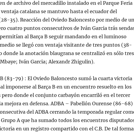
n de archivo del mercadillo instalado en el Parque Feria
 ventaja catalana se mantuvo hasta el ecuador del
(28-35). Reacción del Oviedo Baloncesto por medio de u
ero cuatro puntos consecutivos de Iván Garcia trás senda
 permitían al Barça B seguir mandando en el luminoso
rmedio se llegó con ventaja visitante de tres puntos (38-
o donde la anotación blaugrana se centralizó en sólo tres
Mbaye; Iván Garcia; Alexandr Zhigulin).
B (83-79) : El Oviedo Baloncesto sumó la cuarta victoria
al imponerse al Barça B en un encuentro resuelto en los
s pero donde el conjunto carbayón encarriló en el tercer
 la mejora en defensa. ADBA – Pabellón Ourense (86-68) 
 consecutiva del ADBA cerrando la temporada regular com
l Grupo A que ha sumado todos los encuentros disputado
ictoria en un registro compartido con el C.B. De tal forma