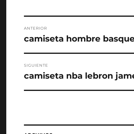
Navegación
ANTERIOR
de
camiseta hombre basquet
Entrada
anterior:
entradas
SIGUIENTE
camiseta nba lebron jame
Entrada
siguiente: