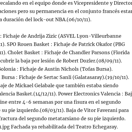
ecalando en el equipo donde es Vicepresidente y Directo
aciones pero su permanencia en el conjunto francés esta
a duración del lock-out NBA.(06/10/11).
: Fichaje de Andrija Zizic (ASVEL Lyon-Villeurbanne
1). SPO Rouen Basket : Fichaje de Patrick Okafor (PBG
1). Cholet Basket : Fichaje de Chandler Parsons (Florida
cubrir la baja por lesión de Robert Dozler.(08/09/11).
olonia : Fichaje de Austin Nichols (Tofas Bursa).
 Bursa : Fichaje de Sertac Sanli (Galatasaray).(19/10/11).
haje de Mickael Gelabale que también estaba siendo
alencia Basket.(14/12/11). Power Electronics Valencia : Ba
ine entre 4-6 semanas por una fisura en el segundo
su pie izquierdo.(08/03/11). Baja de Vitor Faverani para
ractura del segundo metatarsiano de su pie izquierdo.
61.jpg Fachada ya rehabilitada del Teatro Echegaray.