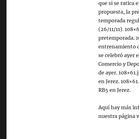
que si se ratica 
propuesta, la pr
temporada regula
(26/11/11). 108×
pretemporada. 10
entrenamiento co
se celebró ayer 
Comercio y Depo
de ayer. 108×61.
en Jerez. 108×61
RB5 en Jerez.
Aquí hay más in
nuestra página 