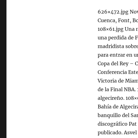
626×472.jpg Nove
Cuenca, Font, Bo
108×61.jpg Una m
una perdida de F
madridista sobre
para entrar en u
Copa del Rey – C
Conferencia Este
Victoria de Miam
de la Final NBA.
algecireño. 108×
Bahía de Algecir
banquillo del San
discográfico Pat
publicado. Asvel