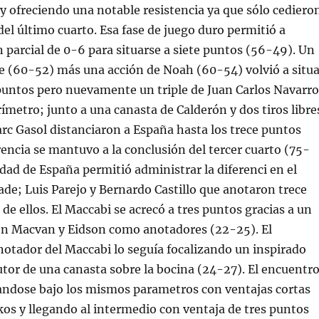
e y ofreciendo una notable resistencia ya que sólo cediero
 del último cuarto. Esa fase de juego duro permitió a
n parcial de 0-6 para situarse a siete puntos (56-49). Un
le (60-52) más una acción de Noah (60-54) volvió a situa
 puntos pero nuevamente un triple de Juan Carlos Navarro
rímetro; junto a una canasta de Calderón y dos tiros libre
c Gasol distanciaron a España hasta los trece puntos
rencia se mantuvo a la conclusión del tercer cuarto (75-
idad de España permitió administrar la diferenci en el
ade; Luis Parejo y Bernardo Castillo que anotaron trece
de ellos. El Maccabi se acrecó a tres puntos gracias a un
con Macvan y Eidson como anotadores (22-25). El
otador del Maccabi lo seguía focalizando un inspirado
tor de una canasta sobre la bocina (24-27). El encuentr
landose bajo los mismos parametros con ventajas cortas
os y llegando al intermedio con ventaja de tres puntos