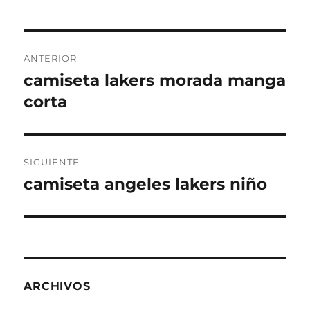
Navegación
ANTERIOR
de
camiseta lakers morada manga
Entrada
anterior:
corta
entradas
SIGUIENTE
camiseta angeles lakers niño
Entrada
siguiente:
ARCHIVOS