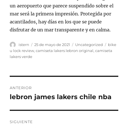
un aeropuerto que parece suspendido sobre el
mar será la primera impresión. Protegida por
acantilados, hay días en los que se puede
disfrutar de un mar transparente y en calma.
Autor
Publicado
Categorías
Etiquetas
istern
25 de mayo de 2021
Uncategorized
bike
el
u lock review
,
camiseta lakers lebron original
,
camiseta
lakers verde
Navegación
ANTERIOR
de
lebron james lakers chile nba
Entrada
anterior:
entradas
SIGUIENTE