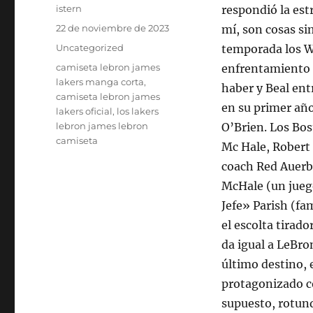
Autor
istern
respondió la est
Publicado
22 de noviembre de 2023
mí, son cosas si
el
Categorías
Uncategorized
temporada los W
Etiquetas
camiseta lebron james
enfrentamiento 
lakers manga corta
,
haber y Beal entr
camiseta lebron james
en su primer año
lakers oficial
,
los lakers
lebron james lebron
O’Brien. Los Bos
camiseta
Mc Hale, Robert
coach Red Auerba
McHale (un juego 
Jefe» Parish (fa
el escolta tirad
da igual a LeBro
último destino, e
protagonizado c
supuesto, rotund