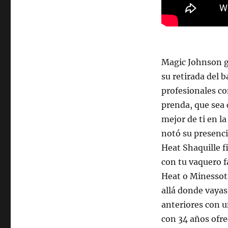
Magic Johnson 
su retirada del 
profesionales co
prenda, que sea 
mejor de ti en l
notó su presenci
Heat Shaquille f
con tu vaquero fa
Heat o Minessota
allá donde vayas
anteriores con 
con 34 años ofr