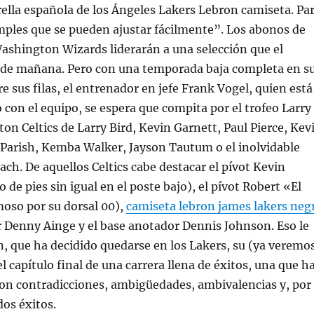
rella española de los Ángeles Lakers Lebron camiseta. Pa
mples que se pueden ajustar fácilmente”. Los abonos de
ashington Wizards liderarán a una selección que el
de mañana. Pero con una temporada baja completa en s
e sus filas, el entrenador en jefe Frank Vogel, quien está
 con el equipo, se espera que compita por el trofeo Larry
ton Celtics de Larry Bird, Kevin Garnett, Paul Pierce, Kev
 Parish, Kemba Walker, Jayson Tautum o el inolvidable
ch. De aquellos Celtics cabe destacar el pívot Kevin
de pies sin igual en el poste bajo), el pívot Robert «El
moso por su dorsal 00),
camiseta lebron james lakers neg
or Denny Ainge y el base anotador Dennis Johnson. Eso le
n, que ha decidido quedarse en los Lakers, su (ya veremo
l capítulo final de una carrera llena de éxitos, una que h
on contradicciones, ambigüedades, ambivalencias y, por
os éxitos.