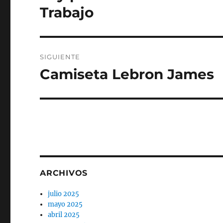
anterior:
entradas
Trabajo
SIGUIENTE
Camiseta Lebron James
Entrada
siguiente:
ARCHIVOS
julio 2025
mayo 2025
abril 2025