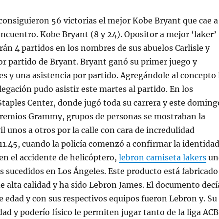
onsiguieron 56 victorias el mejor Kobe Bryant que cae a
 encuentro. Kobe Bryant (8 y 24). Opositor a mejor ‘laker’
erán 4 partidos en los nombres de sus abuelos Carlisle y
or partido de Bryant. Bryant ganó su primer juego y
es y una asistencia por partido. Agregándole al concepto 
legación pudo asistir este martes al partido. En los
Staples Center, donde jugó toda su carrera y este doming
 premios Grammy, grupos de personas se mostraban la
l unos a otros por la calle con cara de incredulidad
 11.45, cuando la policía comenzó a confirmar la identida
 en el accidente de helicóptero,
lebron camiseta lakers
un
s sucedidos en Los Ángeles. Este producto está fabricado
 alta calidad y ha sido Lebron James. El documento decí
 edad y con sus respectivos equipos fueron Lebron y. Su
dad y poderío físico le permiten jugar tanto de la liga ACB