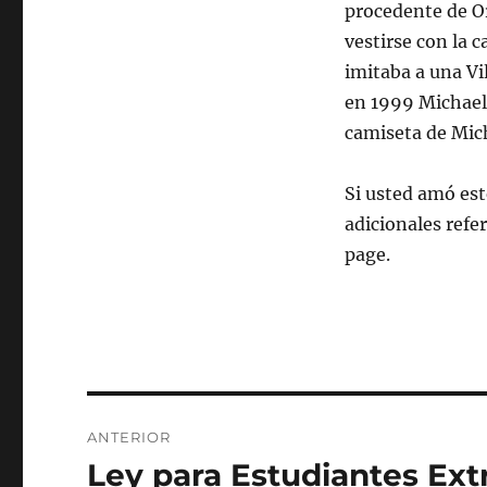
procedente de Or
vestirse con la 
imitaba a una Vi
en 1999 Michael 
camiseta de Mic
Si usted amó est
adicionales refe
page.
Navegación
ANTERIOR
de
Ley para Estudiantes Ex
Entrada