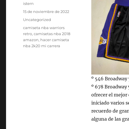
Autor
istern
Publicado
15 de noviembre de 2022
el
Categorías
Uncategorized
Etiquetas
camiseta nba warriors
retro
,
camisetas nba 2018
amazon
,
hacer camiseta
nba 2k20 mi carrera
º 546 Broadway 
º 678 Broadway y
ofrecer el mejor
iniciado varios 
recuerdo de gran
alguna de las gra