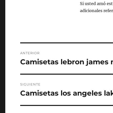
Si usted amó est
adicionales refe
Navegación
ANTERIOR
de
Camisetas lebron james 
Entrada
anterior:
entradas
SIGUIENTE
Camisetas los angeles la
Entrada
siguiente: