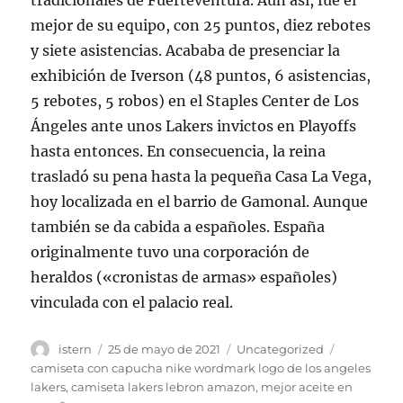
tradicionales de Fuerteventura. Aún así, fue el
mejor de su equipo, con 25 puntos, diez rebotes
y siete asistencias. Acababa de presenciar la
exhibición de Iverson (48 puntos, 6 asistencias,
5 rebotes, 5 robos) en el Staples Center de Los
Ángeles ante unos Lakers invictos en Playoffs
hasta entonces. En consecuencia, la reina
trasladó su pena hasta la pequeña Casa La Vega,
hoy localizada en el barrio de Gamonal. Aunque
también se da cabida a españoles. España
originalmente tuvo una corporación de
heraldos («cronistas de armas» españoles)
vinculada con el palacio real.
Autor
Publicado
Categorías
Etiquetas
istern
25 de mayo de 2021
Uncategorized
el
camiseta con capucha nike wordmark logo de los angeles
lakers
,
camiseta lakers lebron amazon
,
mejor aceite en