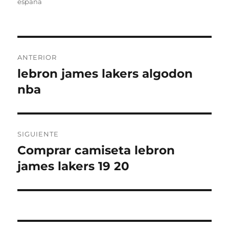
españa
Navegación
ANTERIOR
de
lebron james lakers algodon
Entrada
anterior:
nba
entradas
SIGUIENTE
Comprar camiseta lebron
Entrada
siguiente:
james lakers 19 20